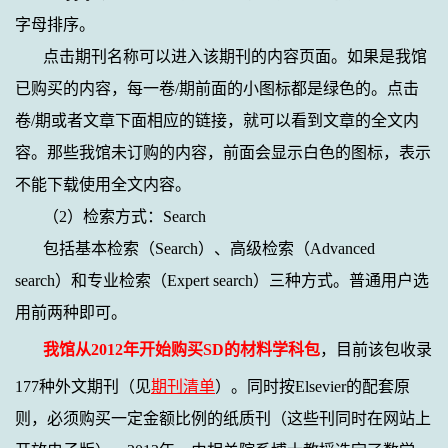
字母排序。
点击期刊名称可以进入该期刊的内容页面。如果是我馆
已购买的内容，每一卷
/
期前面的小图标都是绿色的。点击
卷
/
期或者文章下面相应的链接，就可以看到文章的全文内
容。那些我馆未订购的内容，前面会显示白色的图标，表示
不能下载使用全文内容。
（
2
）检索方式：
Search
包括基本检索（
Search
）、高级检索（
Advanced
search
）和专业检索（
Expert search
）三种方式。普通用户选
用前两种即可。
我馆从
2012
年开始购买
SD
的材料学科包
，
目前该包收录
177
种外文期刊（见
期刊清单
）。同时按
Elsevier
的配套原
则，必须购买一定金额比例的纸质刊（这些刊同时在网站上