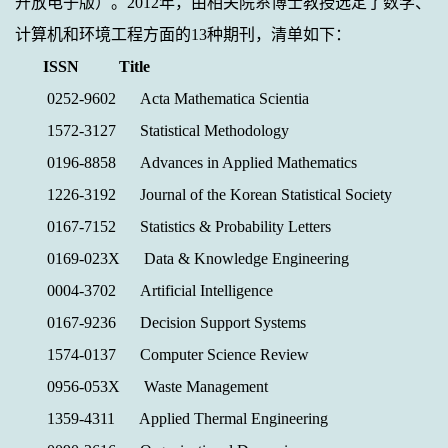
开放电子版）。
2012
年，由相关院系博士教授选定了数学、
计算机和环境工程方面的
13
种期刊，清单如下：
ISSN Title
0252-9602 Acta Mathematica Scientia
1572-3127 Statistical Methodology
0196-8858 Advances in Applied Mathematics
1226-3192 Journal of the Korean Statistical Society
0167-7152 Statistics & Probability Letters
0169-023X Data & Knowledge Engineering
0004-3702 Artificial Intelligence
0167-9236 Decision Support Systems
1574-0137 Computer Science Review
0956-053X Waste Management
1359-4311 Applied Thermal Engineering