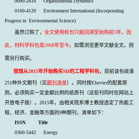
0090-2616 Organizational Dynamics
0160-4120 Environment International (Incorporating
Progress in Environmental Science)
虽然订购了，
全文使用权也只能回溯至始购前5年，因
此，材料学科包是2008年至今。
如需浏览更早文献全文，则
需另行购买。
我馆从
2015
年开始购买
SD
的工程学科包
，
目前该包收录
251
种外文期刊（见
期刊清单
）。同时按
Elsevier
的配套原
则，必须购买一定金额比例的纸质刊（这些刊同时在网站上
开放电子版）。
2015
年，由相关院系博士教授选定了热能工
程、经济、金融等方面的
9
种期刊，清单如下：
ISSN Title
0360-5442 Energy