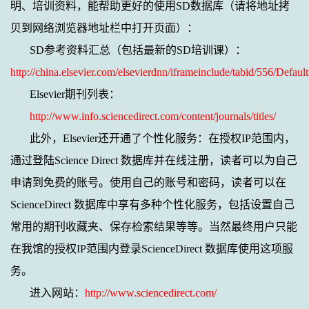
明、培训资料，能帮助更好的使用
SD
数据库（请将地址拷
贝到网络浏览器地址栏中打开页面）：
SD
参考资料汇总（包括最新的
SD
培训课）：
http://china.elsevier.com/elsevierdnn/iframeinclude/tabid/556/Defaul
Elsevier
期刊列表：
http://www.info.sciencedirect.com/content/journals/titles/
此外，
Elsevier
还开通了个性化服务：在授权
IP
范围内，
通过登陆
Science Direct
数据库并在线注册，读者可以为自己
申请到免费的账号。使用自己的账号和密码，读者可以在
ScienceDirect
数据库中享有多种个性化服务，包括设置自己
常用的期刊收藏夹、保存检索结果等等。当然最终用户只能
在我馆的授权
IP
范围内登录
ScienceDirect
数据库使用这项服
务。
进入网站：
http://www.sciencedirect.com/