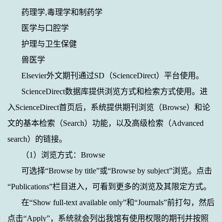
药理学
,
毒理学和制药学
医学与口腔学
护理与卫生保健
兽医学
Elsevier
外文期刊通过
SD
（
ScienceDirect
）平台使用。
ScienceDirect
数据库提供浏览方式和检索方式使用。进
入
ScienceDirect
首页后，系统提供期刊浏览（
Browse
）和论
文的基本检索（
Search
）功能，以及高级检索（
Advanced
search
）的链接。
（
1
）浏览方式：
Browse
可选择“
Browse by title
”或“
Browse by subject
”浏览。点击
“
Publications
”栏目进入，可看到更多的浏览及其限定方式。
在“
Show full-text available only
”和“
Journals
”前打勾，然后
点击“
Apply
”，系统就会列出我馆有使用权限的期刊并按照