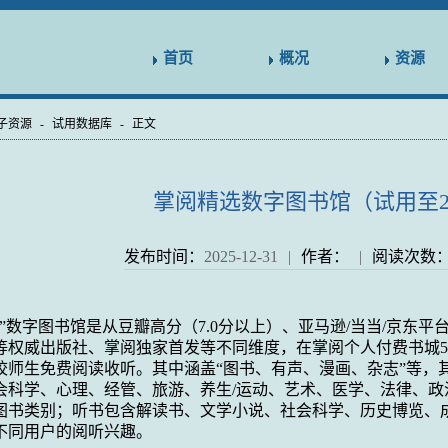
首页
概况
资源
子资源
-
试用数据库
-
正文
掌阅精选数字图书馆（试用至2026
发布时间：
2025-12-31
|
作者：
|
阅读次数
选”数字图书馆是从豆瓣高分（
7.0
分以上）、亚马逊
/
当当
/
京东平
等权威出版社、掌阅独家首发等不同维度，在掌阅个人付费书城
校师生免费阅读收听。其中涵盖“图书、有声、漫画、杂志”等，
会科学、心理、经管、旅游、养生
/
运动、艺术、医学、法律、政
图书类别；听书包含解读书、文学小说、社会科学、历史博览、
不同用户的阅听兴趣。