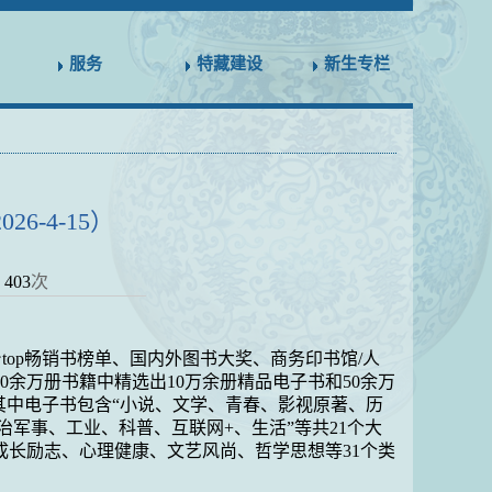
服务
特藏建设
新生专栏
-4-15）
：
403
次
台
top
畅销书榜单、国内外图书大奖、商务印书馆
/
人
50
余万册书籍中精选出
10
万余册精品电子书和
50
余万
其中电子书包含“小说、文学、青春、影视原著、历
治军事、工业、科普、互联网
+
、生活”等共
21
个大
成长励志、心理健康、文艺风尚、哲学思想等
31
个类