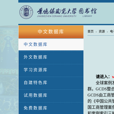
中文数据库
首页
-
资源
-
电
中文数据库
外文数据库
学习资源库
请进入：
w
自建特色库
全球案例
群。
GCDS
整
GCDS
由工商
试用数据库
的《中国公共
国工商管理案
免费数据库
和案例索引三