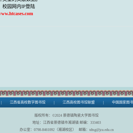
：校园网内
IP
登陆
ww.htcases.com
|
江西省高校数字图书馆
|
江西高校图书馆联盟
|
中国国家图
版权所有：©
2024
景德镇陶瓷大学图书馆
地址：江西省景德镇市湘湖镇 邮编：333403
办公室：0798-8461092（湘湖校区） 邮箱：tdtsg@jcu.edu.cn