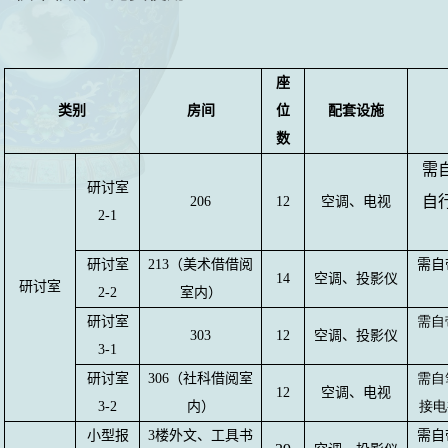
座
类别
房间
位
配套设施
数
需
研讨室
自
206
12
空调、电视
2-1
研讨室
213
（美术借借阅
需自
14
空调、投影仪
研讨室
2-2
室内）
研讨室
需自
303
12
空调、投影仪
3-1
研讨室
306
（社科借阅室
需自
12
空调、电视
3-2
内）
接电
小型报
3
楼外文、工具书
需自