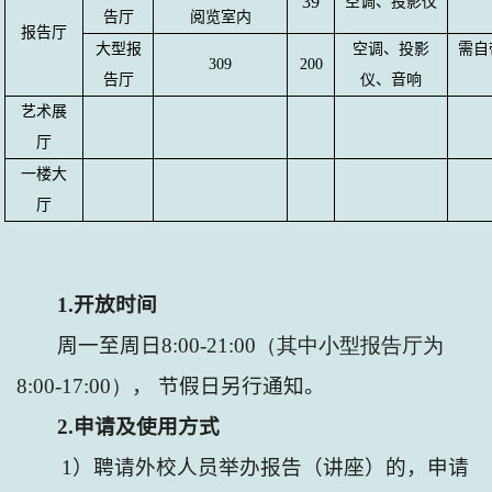
39
空调、投影仪
告厅
阅览室内
报告厅
大型报
空调、投影
需自
309
200
告厅
仪、音响
艺术展
厅
一楼大
厅
1.
开放时间
周一至周日
8:00-21:00（其中小型报告厅为
8:00-17:00）
， 节假日另行通知。
2.
申请及使用方式
1
）聘请外校人员举办报告（讲座）的，申请