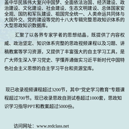
盖中华民族伟大复兴中国梦、全面依法治国、经济建设、政
治建设、文化建设、社会建设、生态文明建设、总体国家安
全观、国防和军队建设、祖国完全统一、人类命运共同体与
大国外交、党的建设等党的十八大专辑完整思政知识体系的
大型思政知识数据库。
汇聚了以各界专家学者的思想结晶，既提供了内容权
威、政治坚定、知识体系完整的思政视频课程以及习题、讲
稿教案等学习资源，又提供了丰富强大的自主学习工具，是
广大师生深入学习党史、学懂弄通做实习近平新时代中国特
色社会主义思想的自主学习平台和资源宝库。
现已收录视频课程超过
3200
节，其中“党史学习教育”专题课
程超过
700
节。
现已收录思政自测试卷超过
1000
套，思政知
识学习指导
PPT
和教案超过
5000份
。
访问网址：
www.redclass.net