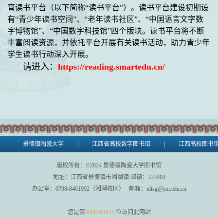
育读书平台（以下简称
“
读书平台
”
）。读书平台建设初期设
有
“
青少年读书空间
”
、
“
老年读书社区
”
、
“
中国语言文字数
字博物馆
”
、
“
中国数字科技馆
”
四个版块。读书平台将不断
丰富阅读资源，并依托平台开展有关读书活动，助力青少年
学生读书行动深入开展。
请进入：
https://reading.smartedu.cn/
景德镇陶瓷大学
|
江西省高校数字图书馆
|
江西高校图书
版权所有：©
2024
景德镇陶瓷大学图书馆
地址：江西省景德镇市湘湖镇 邮编：333403
办公室：0798-8461092（湘湖校区） 邮箱：tdtsg@jcu.edu.cn
您是第
0006561935
位访问此网站