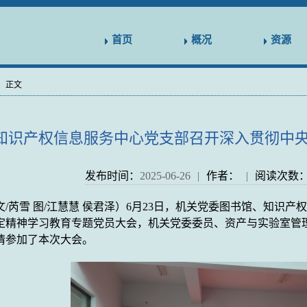
首页
概况
资源
-
正文
知识产权信息服务中心党支部召开深入贯彻中
发布时间：
2025-06-26
|
作者：
|
阅读次数
文
/
芮雪
图
/
江慧慧
侯君泽
）
6
月
23
日，
机关党委
图书馆
、
知识产
定精神学习教育专题党员大会，
机关党委委员
、
资产与实验室管
情参加了本次
大会。