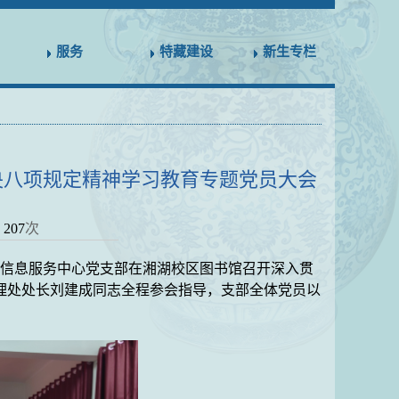
服务
特藏建设
新生专栏
央八项规定精神学习教育专题党员大会
：
207
次
权信息服务中心
党支部在
湘湖校区
图书馆
召开深入贯
理处处长刘建成同志
全程参会指导，支部全体党员以