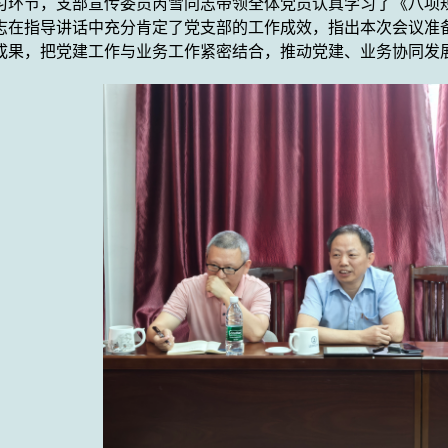
习环节，支部
宣传
委员
芮雪同志
带领全体党员认真
学习
了《八项
志在指导讲话中充分肯定了
党支部
的工作成效，指出本次会议准
成果
，把
党建工作
与业务工作紧密结合，
推动党建、业务
协同
发