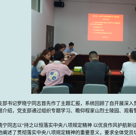
支部书记
罗晓宁
同志首先作了主题汇报，系统回顾了自开展
深入
据介绍，党支部通过组织专题学习、瞻仰程家山烈士陵园
、
观看
。
晓宁同志
以
“
持之以恒落实中央八项规定精神
以优良作风护航新
地阐述了贯彻
落实
中央
八项规定精神的重要意义，要求全体党员