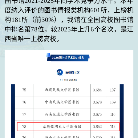
图书馆202
1
-202
5
年间学术竞争力水平。本年
度纳入
评价的
图书情报类机构
601所
，上榜机
构
181所
（前
30%），我馆在全国高校图书馆
中排名第
78
位，
较
202
5
年上升
6
个
名次，是江
西省唯一上榜高校。